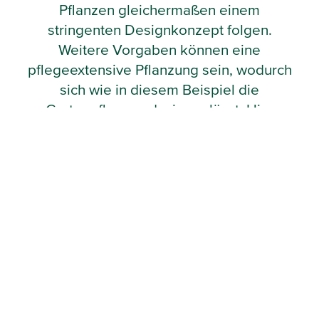
Pflanzen gleichermaßen einem
stringenten Designkonzept folgen.
Weitere Vorgaben können eine
pflegeextensive Pflanzung sein, wodurch
sich wie in diesem Beispiel die
Gartenpflege reduzieren lässt. Hier
wurden besonders trockenresistente
Pflanzen verwendet, die zusammen mit
dem variantenreichen Raumkonzept ein
stimmiges Ambiente schaffen und die
Möglichkeiten moderner
Gartengestaltung zeigen.